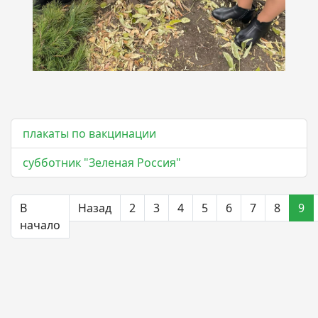
плакаты по вакцинации
субботник "Зеленая Россия"
В
Назад
2
3
4
5
6
7
8
9
начало