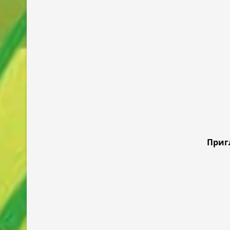
Приг
26 декабря - с