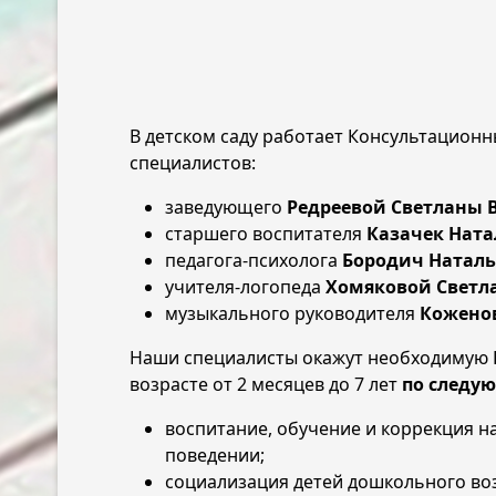
В детском саду работает Консультацион
специалистов:
заведующего
Редреевой Светланы
старшего воспитателя
Казачек Нат
педагога-психолога
Бородич Натал
учителя-логопеда
Хомяковой Светл
музыкального руководителя
Кожено
Наши специалисты окажут необходимую В
возрасте от 2 месяцев до 7 лет
по следу
воспитание, обучение и коррекция н
поведении;
социализация детей дошкольного во